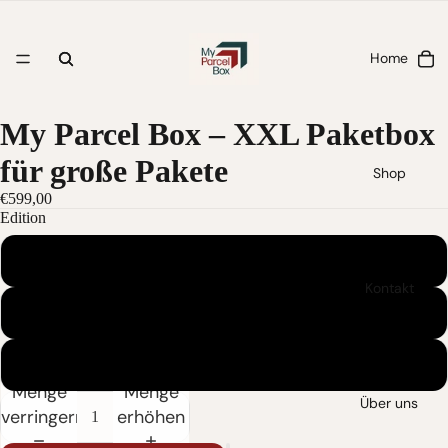
Home
My Parcel Box – XXL Paketbox
für große Pakete
Shop
€599,00
Edition
Standard
Kontakt
Spitzdach
Gartendach
Menge
Menge
Über uns
verringern
erhöhen