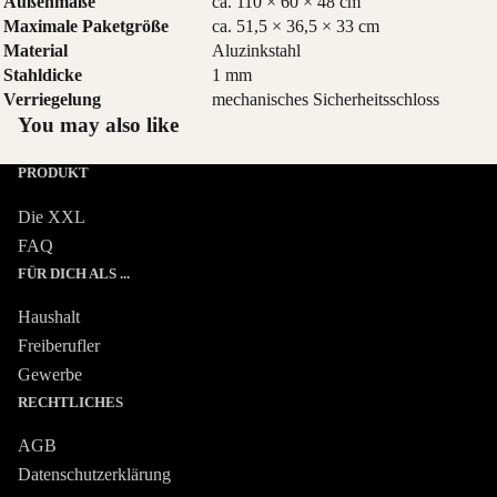
Außenmaße
ca. 110 × 60 × 48 cm
Maximale Paketgröße
ca. 51,5 × 36,5 × 33 cm
Material
Aluzinkstahl
Stahldicke
1 mm
Verriegelung
mechanisches Sicherheitsschloss
You may also like
PRODUKT
Die XXL
FAQ
FÜR DICH ALS ...
Haushalt
Freiberufler
Gewerbe
RECHTLICHES
AGB
Datenschutzerklärung